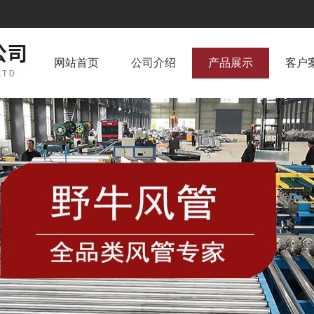
网站首页
公司介绍
产品展示
客户