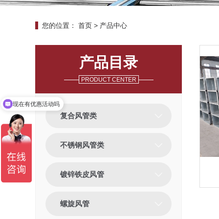
您的位置：
首页
>
产品中心
产品目录
PRODUCT CENTER
现在有优惠活动吗
复合风管类
不锈钢风管类
镀锌铁皮风管
螺旋风管