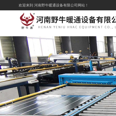
欢迎来到
河南野牛暖通设备有限公司
网站！