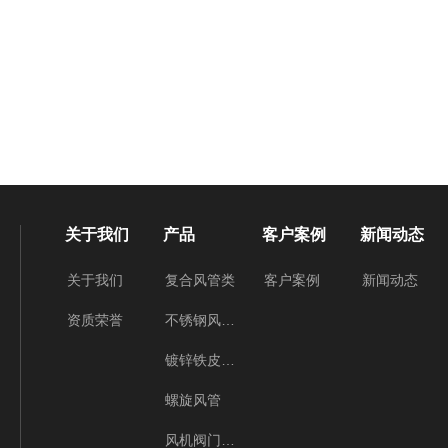
关于我们
产品
客户案例
新闻动态
关于我们
复合风管类
客户案例
新闻动态
资质荣誉
不锈钢风管类
镀锌铁皮风管
螺旋风管
风机阀门静压箱消声器系列